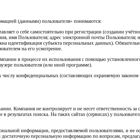
рмацией (данными) пользователя» понимаются:
авляет о себе самостоятельно при регистрации (создании учётно
ия, имя Пользователя; адрес электронной почты Пользователя; 
жна идентификация субъекта персональных данных). Обязательн
ователем на его усмотрение.
омпании в процессе их использования с помощью установленного
аузере пользователя (или иной программе).
я к числу конфиденциальных (составляющих охраняемую законом
ии. Компания не контролирует и не несет ответственность за с
 в результатах поиска. На таких сайтах (сервисах) у пользовате
сональной информации, предоставляемой пользователями, и не о
ю и достаточную персональную информацию по вопросам, предла