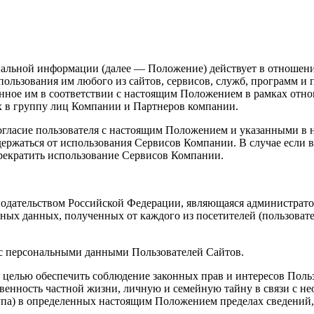
альной информации (далее — Положение) действует в отношен
спользования им любого из сайтов, сервисов, служб, программ 
анное им в соответствии с настоящим Положением в рамках отн
х в группу лиц Компании и Партнеров компании.
огласие пользователя с настоящим Положением и указанными в 
держаться от использования Сервисов Компании. В случае если 
прекратить использование Сервисов Компании.
конодательством Российской Федерации, являющаяся администрат
х данных, полученных от каждого из посетителей (пользовател
 с персональными данными Пользователей Сайтов.
целью обеспечить соблюдение законных прав и интересов Польз
енность частной жизни, личную и семейную тайну в связи с нео
тупа) в определенных настоящим Положением пределах сведений