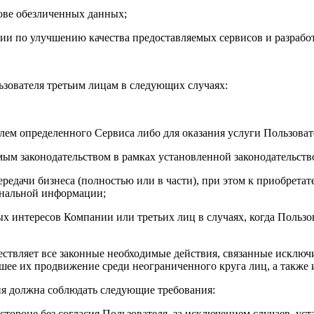
нове обезличенных данных;
гии по улучшению качества предоставляемых сервисов и разрабо
зователя третьим лицам в следующих случаях:
елем определенного Сервиса либо для оказания услуги Пользова
мым законодательством в рамках установленной законодательст
ередачи бизнеса (полностью или в части), при этом к приобрета
ональной информации;
ых интересов Компании или третьих лиц в случаях, когда Польз
твляет все законные необходимые действия, связанные исключи
шее их продвижение среди неограниченного круга лиц, а также 
ия должна соблюдать следующие требования:
 стороне без согласия Пользователя, за исключением случаев, у