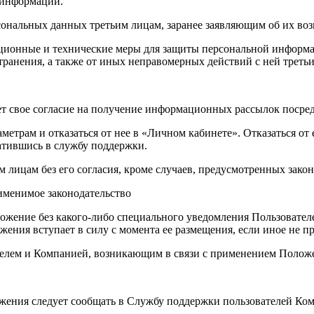
 информации.
сональных данных третьим лицам, заранее заявляющим об их во
ционные и технические меры для защиты персональной информац
ранения, а также от иных неправомерных действий с ней третьи
ает свое согласие на получение информационных рассылок посре
аметрам и отказаться от нее в «Личном кабинете». Отказаться о
ратившись в службу поддержки.
м лицам без его согласия, кроме случаев, предусмотренных зак
именимое законодательство
ложение без какого-либо специального уведомления Пользовател
жения вступает в силу с момента ее размещения, если иное не 
елем и Компанией, возникающим в связи с применением Полож
жения следует сообщать в Службу поддержки пользователей Ком